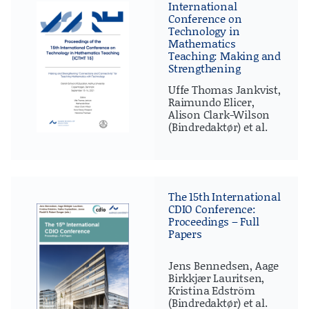
International
Conference on
Technology in
Mathematics
Teaching: Making and
Strengthening
"Connections and
Uffe Thomas Jankvist,
Connectivity" for
Raimundo Elicer,
Teaching Mathematics
Alison Clark-Wilson
with Technology
(Bindredaktør) et al.
The 15th International
CDIO Conference:
Proceedings – Full
Papers