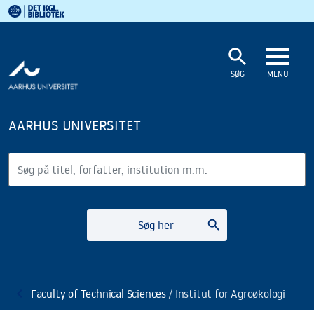
Det Kgl. Bibliotek
Gå til hovedindholdet
Gå til søgning
search
SØG
MENU
AARHUS UNIVERSITET
Søg
search
Søg her
Faculty of Technical Sciences
Institut for Agroøkologi