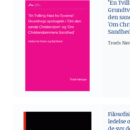
"En Tvil
Grundtvi
den san
'Om Ch
Sandhed
Troels Nø
Filosofi
ledelse o
de syv 