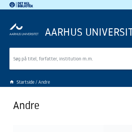
Det Kgl. Bibliotek
Gå til hovedindholdet
Gå til søgning
AARHUS UNIVERSI
Søg
Startside
Andre
home
Andre