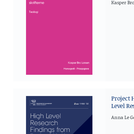
Kasper Br
Project 
Level Re
Anna Le Ge