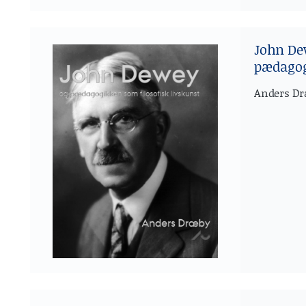
John De
pædagog
Anders Dr