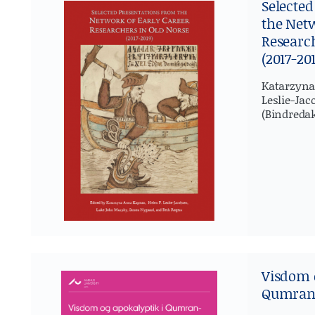
Selected
the Netw
Research
(2017-201
Katarzyna
Leslie-Ja
(Bindredakt
Visdom o
Qumran-