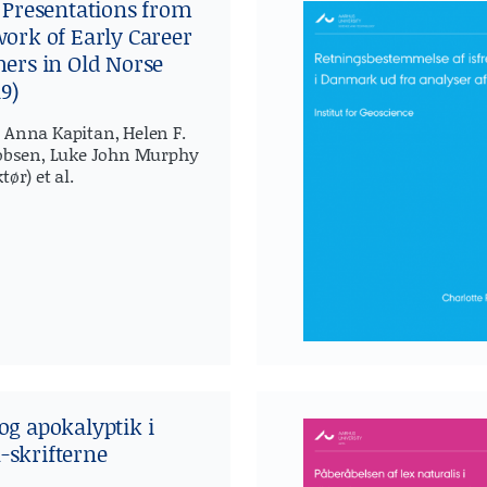
 Presentations from
ork of Early Career
ers in Old Norse
9)
 Anna Kapitan, Helen F.
cobsen, Luke John Murphy
ør) et al.
g apokalyptik i
skrifterne