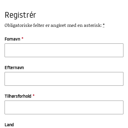
Registrér
Obligatoriske felter er angivet med en asterisk:
*
Profil
Fornavn
*
Efternavn
Tilhørsforhold
*
Land