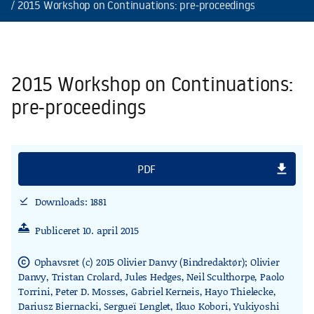
2015 Workshop on Continuations: pre-proceedings
2015 Workshop on Continuations:
pre-proceedings
file_download
PDF
Downloads: 1881
download_done
Publiceret 10. april 2015
Ophavsret (c) 2015 Olivier Danvy (Bindredaktør); Olivier
copyright
Danvy, Tristan Crolard, Jules Hedges, Neil Sculthorpe, Paolo
Torrini, Peter D. Mosses, Gabriel Kerneis, Hayo Thielecke,
Dariusz Biernacki, Sergueï Lenglet, Ikuo Kobori, Yukiyoshi