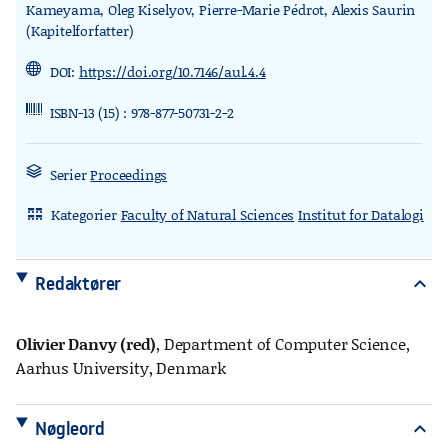
Kameyama, Oleg Kiselyov, Pierre-Marie Pédrot, Alexis Saurin
(Kapitelforfatter)
DOI:
https://doi.org/10.7146/aul.4.4
ISBN-13 (15) : 978-877-50731-2-2
Serier
Proceedings
Kategorier
Faculty of Natural Sciences
Institut for Datalogi
rdl_stand_desk
Redaktører
expand_more
Olivier Danvy (red)
, Department of Computer Science,
Aarhus University, Denmark
Nøgleord
expand_more