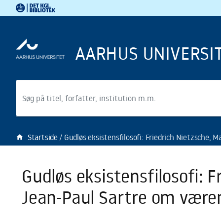
Det Kgl. Bibliotek
Gå til hovedindholdet
Gå til søgning
AARHUS UNIVERSI
Søg
Startside
Gudløs eksistensfilosofi: Friedrich Nietzsche, Martin Heide
home
Gudløs eksistensfilosofi: 
Jean-Paul Sartre om være