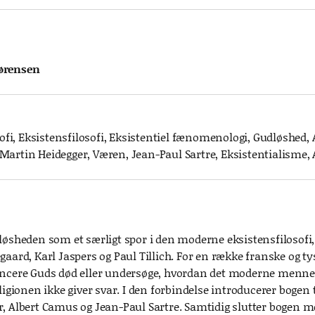
ørensen
osofi, Eksistensfilosofi, Eksistentiel fænomenologi, Gudløshed,
artin Heidegger, Væren, Jean-Paul Sartre, Eksistentialisme, 
øsheden som et særligt spor i den moderne eksistensfilosofi, der
gaard, Karl Jaspers og Paul Tillich. For en række franske og ty
ncere Guds død eller undersøge, hvordan det moderne menneske
ligionen ikke giver svar. I den forbindelse introducerer bogen 
, Albert Camus og Jean-Paul Sartre. Samtidig slutter bogen med