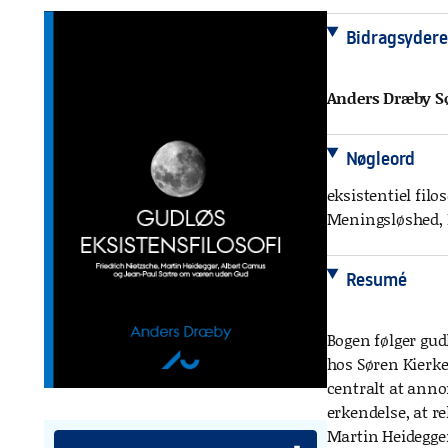
Bidragsydere
Anders Dræby S
Nøgleord
eksistentiel fil
Meningsløshed, M
Resumé
Bogen følger gudl
hos Søren Kierke
centralt at anno
erkendelse, at re
Martin Heidegger