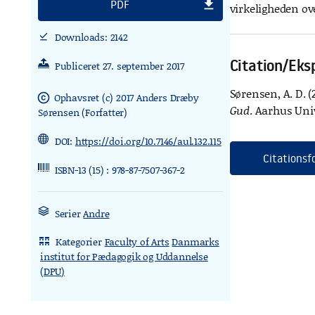
file_download
PDF
virkeligheden ov
Downloads: 2142
download_done
Citation/Eks
Publiceret 27. september 2017
Sørensen, A. D. (
Ophavsret (c) 2017 Anders Dræby
copyright
Gud
. Aarhus Uni
Sørensen (Forfatter)
DOI:
https://doi.org/10.7146/aul.132.115
Citationsf
ISBN-13 (15) : 978-87-7507-367-2
Serier
Andre
Kategorier
Faculty of Arts
Danmarks
rdl_stand_desk
institut for Pædagogik og Uddannelse
(DPU)