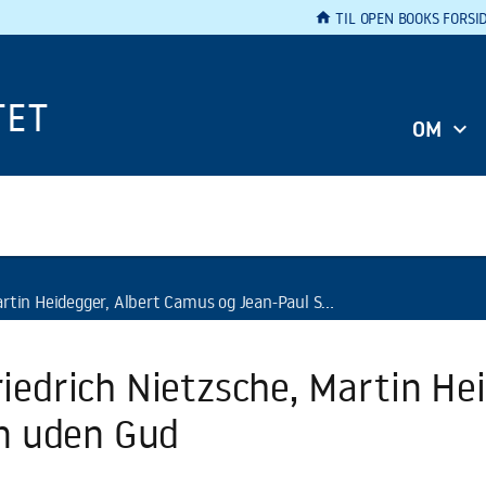
home
TIL OPEN BOOKS FORSI
TET
OM
gger, Albert Camus og Jean-Paul Sartre om væren uden Gud
Friedrich Nietzsche, Martin H
n uden Gud