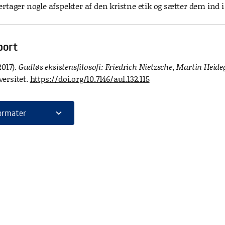
ertager nogle afspekter af den kristne etik og sætter dem ind 
port
2017).
Gudløs eksistensfilosofi: Friedrich Nietzsche, Martin Hei
versitet.
https://doi.org/10.7146/aul.132.115
expand_more
ormater