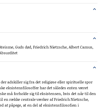
expand_more
expand_more
 Ateisme, Guds død, Friedrich Nietzsche, Albert Camus,
Absurditet
expand_more
 adskiller sig fra det religiøse eller spirituelle spor
ske eksistensfilosoffer har det således enten været
 må forholde sig til eksistensen, hvis det når til den
til en række centrale værker af Friedrich Nietzsche,
 at påpege, at en del af eksistensfilosofien i