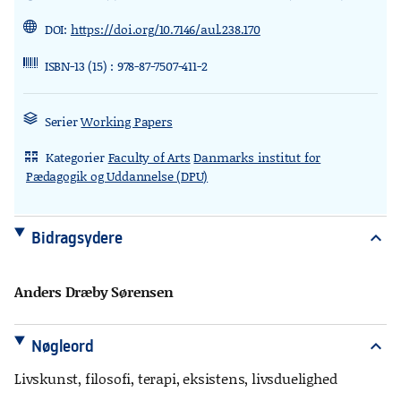
DOI:
https://doi.org/10.7146/aul.238.170
ISBN-13 (15) : 978-87-7507-411-2
Serier
Working Papers
Kategorier
Faculty of Arts
Danmarks institut for
rdl_stand_desk
Pædagogik og Uddannelse (DPU)
Bidragsydere
expand_more
Anders Dræby Sørensen
Nøgleord
expand_more
Livskunst, filosofi, terapi, eksistens, livsduelighed