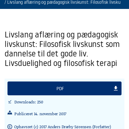
Livslang aflæring og pædagogisk livskunst: Filosofisk livskunst s
Livslang aflæring og pædagogisk
livskunst: Filosofisk livskunst som
dannelse til det gode liv.
Livsduelighed og filosofisk terapi
file_download
PDF
Downloads: 250
download_done
Publiceret 14. november 2017
Ophavsret (c) 2017 Anders Dræby Sørensen (Forfatter)
copyright