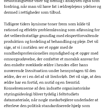
beslutningsevne viser sig nemlig i analysen også som
fordring, når man vil have fat i ældreplejens ydelser og
dermed i rettigheder som tilbud.
Tidligere tiders kynisme toner frem som kilde til
rationel og effektiv problemløsning som afløsning for
det velfærdsstatlige grundlag med ekspertforvaltende
produktion og fordeling af behandling og pleje. Det vil
sige, at vi i nutiden ser et opgør med de
sundhedsprofessionelles myndighed og et opgør med
omsorgsudøvelse, der omfatter et moralsk ansvar for
den enkelte svækkede ældre i hendes eller hans
nuværende livssituation under hensyntagen til den
ældre, der er i en del af sit livsforløb. Det vil sige, at den
ældre har en fortid, en nutid og en fremtid.
Konsekvenserne af den indsatte organisatoriske
styringsideologi bliver tydelig i feltstudiets
datamateriale, når nogle medarbejdere underlader at
efterleve den politisk standardiserede hjælp som