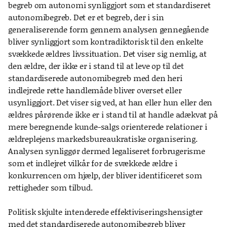
begreb om autonomi synliggjort som et standardiseret
autonomibegreb. Det er et begreb, der i sin
generaliserende form gennem analysen gennegående
bliver synliggjort som kontradiktorisk til den enkelte
svækkede ældres livssituation. Det viser sig nemlig, at
den ældre, der ikke er i stand til at leve op til det
standardiserede autonomibegreb med den heri
indlejrede rette handlemåde bliver overset eller
usynliggjort. Det viser sig ved, at han eller hun eller den
ældres pårørende ikke er i stand til at handle adækvat på
mere beregnende kunde-salgs orienterede relationer i
ældreplejens markedsbureaukratiske organisering.
Analysen synliggør dermed legaliseret forbrugerisme
som et indlejret vilkår for de svækkede ældre i
konkurrencen om hjælp, der bliver identificeret som
rettigheder som tilbud.
Politisk skjulte intenderede effektiviseringshensigter
med det standardiserede autonomibegreb bliver