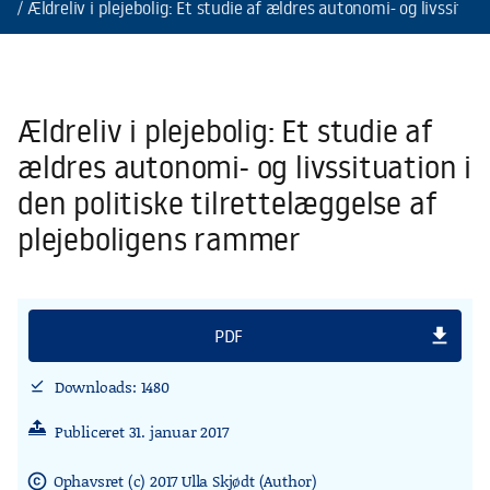
Ældreliv i plejebolig: Et studie af ældres autonomi- og livssitua
Ældreliv i plejebolig: Et studie af
ældres autonomi- og livssituation i
den politiske tilrettelæggelse af
plejeboligens rammer
file_download
PDF
Downloads: 1480
download_done
Publiceret 31. januar 2017
Ophavsret (c) 2017 Ulla Skjødt (Author)
copyright