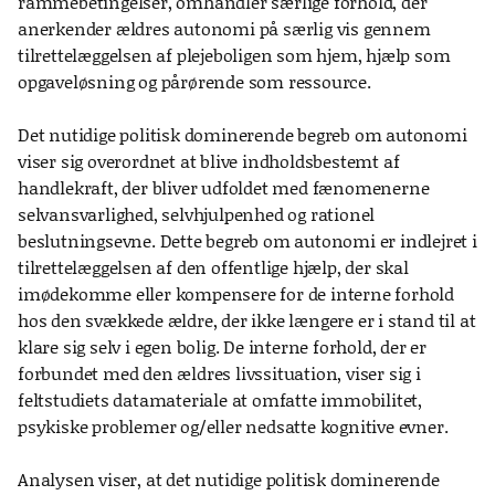
rammebetingelser, omhandler særlige forhold, der
anerkender ældres autonomi på særlig vis gennem
tilrettelæggelsen af plejeboligen som hjem, hjælp som
opgaveløsning og pårørende som ressource.
Det nutidige politisk dominerende begreb om autonomi
viser sig overordnet at blive indholdsbestemt af
handlekraft, der bliver udfoldet med fænomenerne
selvansvarlighed, selvhjulpenhed og rationel
beslutningsevne. Dette begreb om autonomi er indlejret i
tilrettelæggelsen af den offentlige hjælp, der skal
imødekomme eller kompensere for de interne forhold
hos den svækkede ældre, der ikke længere er i stand til at
klare sig selv i egen bolig. De interne forhold, der er
forbundet med den ældres livssituation, viser sig i
feltstudiets datamateriale at omfatte immobilitet,
psykiske problemer og/eller nedsatte kognitive evner.
Analysen viser, at det nutidige politisk dominerende