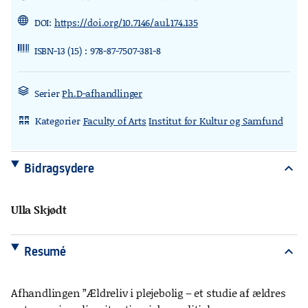
DOI:
https://doi.org/10.7146/aul.174.135
ISBN-13 (15) : 978-87-7507-381-8
Serier
Ph.D-afhandlinger
Kategorier
Faculty of Arts
Institut for Kultur og Samfund
rdl_stand_desk
Bidragsydere
expand_more
Ulla Skjødt
Resumé
expand_more
Afhandlingen ”Ældreliv i plejebolig – et studie af ældres