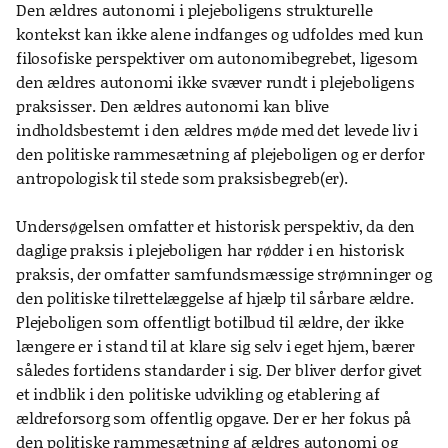
Den ældres autonomi i plejeboligens strukturelle
kontekst kan ikke alene indfanges og udfoldes med kun
filosofiske perspektiver om autonomibegrebet, ligesom
den ældres autonomi ikke svæver rundt i plejeboligens
praksisser. Den ældres autonomi kan blive
indholdsbestemt i den ældres møde med det levede liv i
den politiske rammesætning af plejeboligen og er derfor
antropologisk til stede som praksisbegreb(er).
Undersøgelsen omfatter et historisk perspektiv, da den
daglige praksis i plejeboligen har rødder i en historisk
praksis, der omfatter samfundsmæssige strømninger og
den politiske tilrettelæggelse af hjælp til sårbare ældre.
Plejeboligen som offentligt botilbud til ældre, der ikke
længere er i stand til at klare sig selv i eget hjem, bærer
således fortidens standarder i sig. Der bliver derfor givet
et indblik i den politiske udvikling og etablering af
ældreforsorg som offentlig opgave. Der er her fokus på
den politiske rammesætning af ældres autonomi og