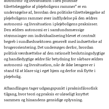
autonomi- og livssituation i den politiske
tilrettelæggelse af plejeboligens rammer” er en
undersøgelse af, hvordan den politiske tilrettelæggelse af
plejeboligens rammer øver indflydelse på den ældres
autonomi- og livssituation i plejeboligens praksisser.
Den ældres autonomi er i samfundsmæssige
strømninger om individualisering blevet et centralt
begreb i sundhedssektoren generelt med indsættelse af
brugerorientering. Det undersøges derfor, hvordan
politisk værdsættelse af den rationelt beslutningsdygtige
og handledygtige ældre får betydning for sårbare ældres
autonomi- og livssituation, når de ikke længere er i
stand til at klare sig i eget hjem og derfor må flytte i
plejebolig.
Afhandlingen tager udgangspunkt i praksisfilosofisk
tilgang, hvor teori og praksis er uløseligt knyttet
sammen og hinandens gensidige oplysning.