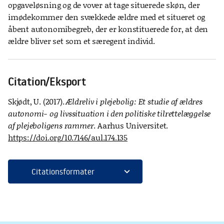
opgaveløsning og de vover at tage situerede skøn, der
imødekommer den svækkede ældre med et situeret og
åbent autonomibegreb, der er konstituerede for, at den
ældre bliver set som et særegent individ.
Citation/Eksport
Skjødt, U. (2017).
Ældreliv i plejebolig: Et studie af ældres
autonomi- og livssituation i den politiske tilrettelæggelse
af plejeboligens rammer
. Aarhus Universitet.
https://doi.org/10.7146/aul.174.135
expand_more
Citationsformater