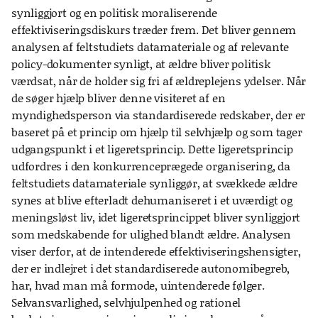
synliggjort og en politisk moraliserende
effektiviseringsdiskurs træder frem. Det bliver gennem
analysen af feltstudiets datamateriale og af relevante
policy-dokumenter synligt, at ældre bliver politisk
værdsat, når de holder sig fri af ældreplejens ydelser. Når
de søger hjælp bliver denne visiteret af en
myndighedsperson via standardiserede redskaber, der er
baseret på et princip om hjælp til selvhjælp og som tager
udgangspunkt i et ligeretsprincip. Dette ligeretsprincip
udfordres i den konkurrenceprægede organisering, da
feltstudiets datamateriale synliggør, at svækkede ældre
synes at blive efterladt dehumaniseret i et uværdigt og
meningsløst liv, idet ligeretsprincippet bliver synliggjort
som medskabende for ulighed blandt ældre. Analysen
viser derfor, at de intenderede effektiviseringshensigter,
der er indlejret i det standardiserede autonomibegreb,
har, hvad man må formode, uintenderede følger.
Selvansvarlighed, selvhjulpenhed og rationel