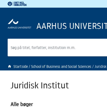
Det Kgl. Bibliotek
Gå til hovedindholdet
Gå til søgning
AARHUS UNIVERSI
Søg
Startside
School of Business and Social Sciences
Juridisk
home
Juridisk Institut
Alle bøger