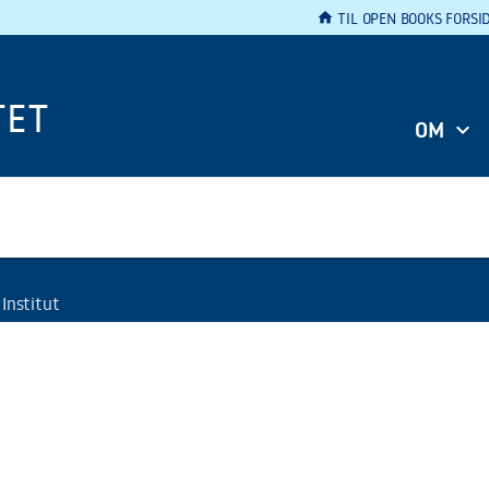
home
TIL OPEN BOOKS FORSI
TET
OM
 Institut