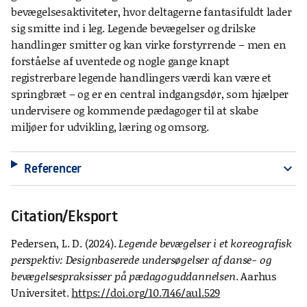
bevægelsesaktiviteter, hvor deltagerne fantasifuldt lader
sig smitte ind i leg. Legende bevægelser og drilske
handlinger smitter og kan virke forstyrrende – men en
forståelse af uventede og nogle gange knapt
registrerbare legende handlingers værdi kan være et
springbræt – og er en central indgangsdør, som hjælper
undervisere og kommende pædagoger til at skabe
miljøer for udvikling, læring og omsorg.
Referencer
expand_more
Citation/Eksport
Pedersen, L. D. (2024).
Legende bevægelser i et koreografisk
perspektiv: Designbaserede undersøgelser af danse- og
bevægelsespraksisser på pædagoguddannelsen
. Aarhus
Universitet.
https://doi.org/10.7146/aul.529