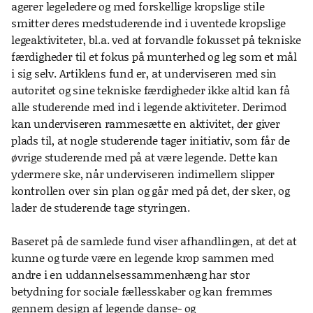
agerer legeledere og med forskellige kropslige stile
smitter deres medstuderende ind i uventede kropslige
legeaktiviteter, bl.a. ved at forvandle fokusset på tekniske
færdigheder til et fokus på munterhed og leg som et mål
i sig selv. Artiklens fund er, at underviseren med sin
autoritet og sine tekniske færdigheder ikke altid kan få
alle studerende med ind i legende aktiviteter. Derimod
kan underviseren rammesætte en aktivitet, der giver
plads til, at nogle studerende tager initiativ, som får de
øvrige studerende med på at være legende. Dette kan
ydermere ske, når underviseren indimellem slipper
kontrollen over sin plan og går med på det, der sker, og
lader de studerende tage styringen.
Baseret på de samlede fund viser afhandlingen, at det at
kunne og turde være en legende krop sammen med
andre i en uddannelsessammenhæng har stor
betydning for sociale fællesskaber og kan fremmes
gennem design af legende danse- og