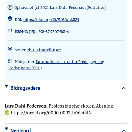
Ophavsret (c) 2024 Lars Dahl Pedersen (Forfatter)
copyright
DOI:
https://doi.org/10.7146/aul.529
ISBN-13 (15) : 978-87-7507-561-4
Serier
Ph.D-afhandlinger
Kategorier
Danmarks institut for Pædagogik og
rdl_stand_desk
Uddannelse (DPU)
Bidragsydere
expand_more
Lars Dahl Pedersen
, Professionshøjskolen Absalon
,
https://orcid.org/0000-0002-1476-4146
Nøgleord
expand_more