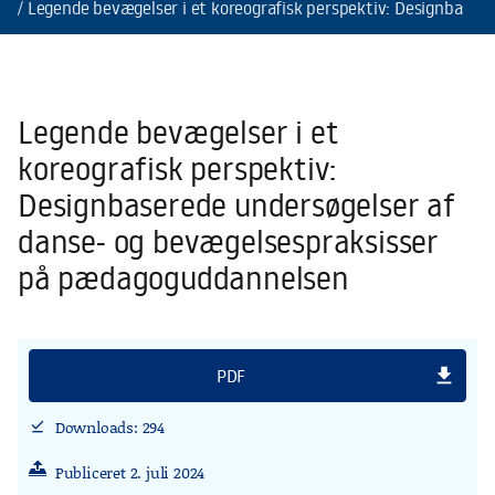
Legende bevægelser i et koreografisk perspektiv: Designbase
Legende bevægelser i et
koreografisk perspektiv:
Designbaserede undersøgelser af
danse- og bevægelsespraksisser
på pædagoguddannelsen
file_download
PDF
Downloads: 294
download_done
Publiceret 2. juli 2024