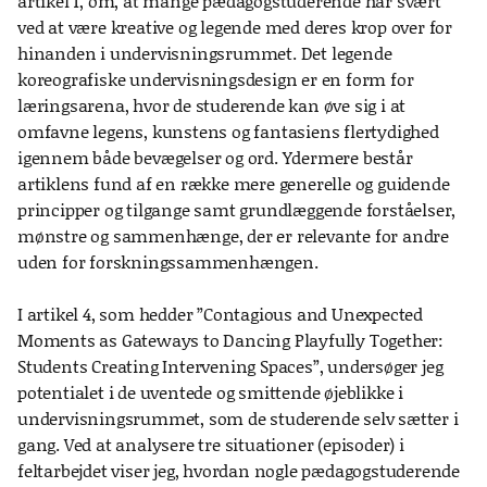
artikel 1, om, at mange pædagogstuderende har svært
ved at være kreative og legende med deres krop over for
hinanden i undervisningsrummet. Det legende
koreografiske undervisningsdesign er en form for
læringsarena, hvor de studerende kan øve sig i at
omfavne legens, kunstens og fantasiens flertydighed
igennem både bevægelser og ord. Ydermere består
artiklens fund af en række mere generelle og guidende
principper og tilgange samt grundlæggende forståelser,
mønstre og sammenhænge, der er relevante for andre
uden for forskningssammenhængen.
I artikel 4, som hedder ”Contagious and Unexpected
Moments as Gateways to Dancing Playfully Together:
Students Creating Intervening Spaces”, undersøger jeg
potentialet i de uventede og smittende øjeblikke i
undervisningsrummet, som de studerende selv sætter i
gang. Ved at analysere tre situationer (episoder) i
feltarbejdet viser jeg, hvordan nogle pædagogstuderende