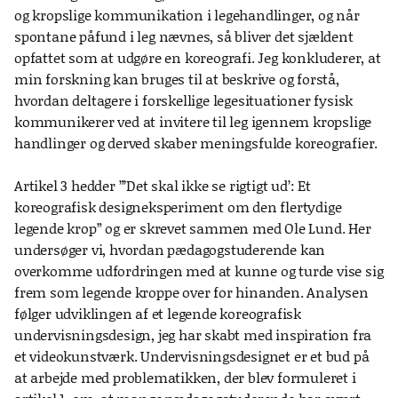
og kropslige kommunikation i legehandlinger, og når
spontane påfund i leg nævnes, så bliver det sjældent
opfattet som at udgøre en koreografi. Jeg konkluderer, at
min forskning kan bruges til at beskrive og forstå,
hvordan deltagere i forskellige legesituationer fysisk
kommunikerer ved at invitere til leg igennem kropslige
handlinger og derved skaber meningsfulde koreografier.
Artikel 3 hedder ”’Det skal ikke se rigtigt ud’: Et
koreografisk designeksperiment om den flertydige
legende krop” og er skrevet sammen med Ole Lund. Her
undersøger vi, hvordan pædagogstuderende kan
overkomme udfordringen med at kunne og turde vise sig
frem som legende kroppe over for hinanden. Analysen
følger udviklingen af et legende koreografisk
undervisningsdesign, jeg har skabt med inspiration fra
et videokunstværk. Undervisningsdesignet er et bud på
at arbejde med problematikken, der blev formuleret i