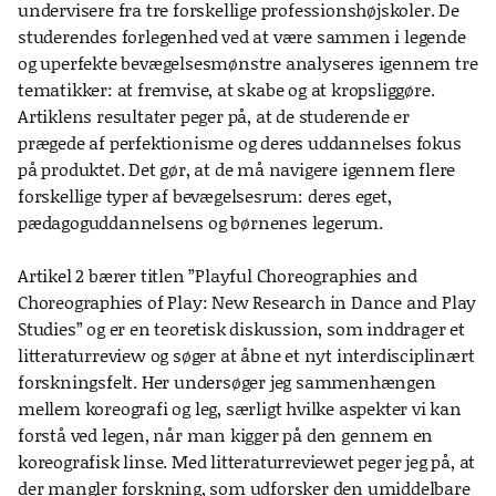
undervisere fra tre forskellige professionshøjskoler. De
studerendes forlegenhed ved at være sammen i legende
og uperfekte bevægelsesmønstre analyseres igennem tre
tematikker: at fremvise, at skabe og at kropsliggøre.
Artiklens resultater peger på, at de studerende er
prægede af perfektionisme og deres uddannelses fokus
på produktet. Det gør, at de må navigere igennem flere
forskellige typer af bevægelsesrum: deres eget,
pædagoguddannelsens og børnenes legerum.
Artikel 2 bærer titlen ”Playful Choreographies and
Choreographies of Play: New Research in Dance and Play
Studies” og er en teoretisk diskussion, som inddrager et
litteraturreview og søger at åbne et nyt interdisciplinært
forskningsfelt. Her undersøger jeg sammenhængen
mellem koreografi og leg, særligt hvilke aspekter vi kan
forstå ved legen, når man kigger på den gennem en
koreografisk linse. Med litteraturreviewet peger jeg på, at
der mangler forskning, som udforsker den umiddelbare