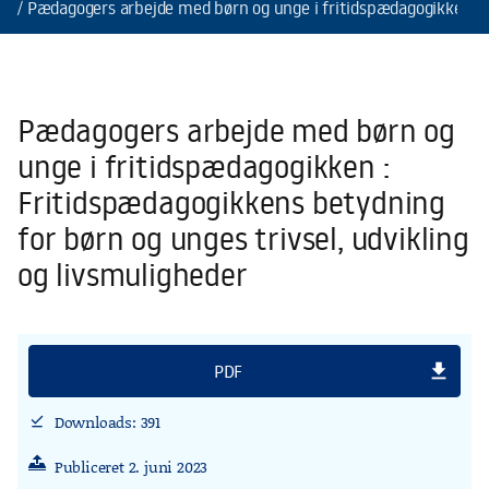
Pædagogers arbejde med børn og unge i fritidspædagogikken : F
Pædagogers arbejde med børn og
unge i fritidspædagogikken :
Fritidspædagogikkens betydning
for børn og unges trivsel, udvikling
og livsmuligheder
file_download
PDF
Downloads: 391
download_done
Publiceret 2. juni 2023