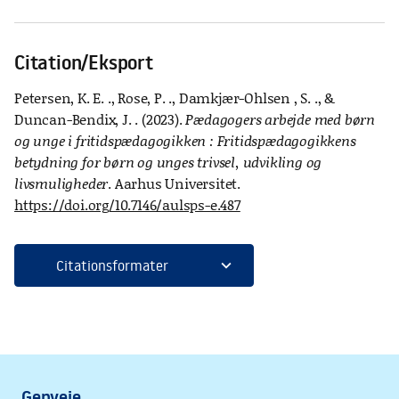
Citation/Eksport
Petersen, K. E. ., Rose, P. ., Damkjær-Ohlsen , S. ., &
Duncan-Bendix, J. . (2023).
Pædagogers arbejde med børn
og unge i fritidspædagogikken : Fritidspædagogikkens
betydning for børn og unges trivsel, udvikling og
livsmuligheder
. Aarhus Universitet.
https://doi.org/10.7146/aulsps-e.487
expand_more
Citationsformater