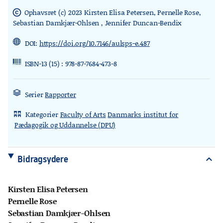
Ophavsret (c) 2023 Kirsten Elisa Petersen, Pernelle Rose,
copyright
Sebastian Damkjær-Ohlsen , Jennifer Duncan-Bendix
DOI:
https://doi.org/10.7146/aulsps-e.487
ISBN-13 (15) : 978-87-7684-473-8
Serier
Rapporter
Kategorier
Faculty of Arts
Danmarks institut for
rdl_stand_desk
Pædagogik og Uddannelse (DPU)
Bidragsydere
expand_more
Kirsten Elisa Petersen
Pernelle Rose
Sebastian Damkjær-Ohlsen