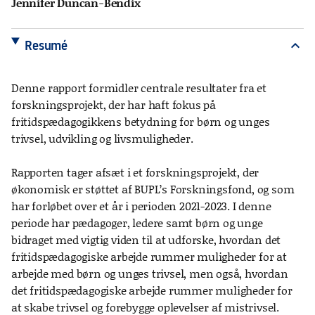
Jennifer Duncan-Bendix
Resumé
expand_more
Denne rapport formidler centrale resultater fra et
forskningsprojekt, der har haft fokus på
fritidspædagogikkens betydning for børn og unges
trivsel, udvikling og livsmuligheder.
Rapporten tager afsæt i et forskningsprojekt, der
økonomisk er støttet af BUPL’s Forskningsfond, og som
har forløbet over et år i perioden 2021-2023. I denne
periode har pædagoger, ledere samt børn og unge
bidraget med vigtig viden til at udforske, hvordan det
fritidspædagogiske arbejde rummer muligheder for at
arbejde med børn og unges trivsel, men også, hvordan
det fritidspædagogiske arbejde rummer muligheder for
at skabe trivsel og forebygge oplevelser af mistrivsel.