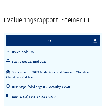
Evalueringsrapport. Steiner HF
file_download
PDF
Downloads: 366
download_done
Publiceret 22. maj 2023
Ophavsret (c) 2023 Niels Rosendal Jensen , Christian
copyright
Christrup Kjeldsen
DOI:
https://doi.org/10.7146/aulsps-e.485
ISBN-13 (15) : 978-87-7684-470-7