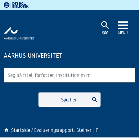
Det Kgl. Bibliotek
Gå til hovedindholdet
Gå til søgning
search
SØG
MENU
AARHUS UNIVERSITET
Søg
search
Søg her
Startside
Evalueringsrapport. Steiner HF
home