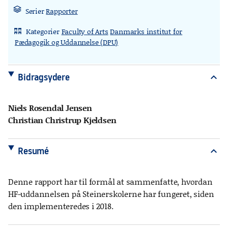
Serier
Rapporter
Kategorier
Faculty of Arts
Danmarks institut for
rdl_stand_desk
Pædagogik og Uddannelse (DPU)
Bidragsydere
expand_more
Niels Rosendal Jensen
Christian Christrup Kjeldsen
Resumé
expand_more
Denne rapport har til formål at sammenfatte, hvordan
HF-uddannelsen på Steinerskolerne har fungeret, siden
den implementeredes i 2018.