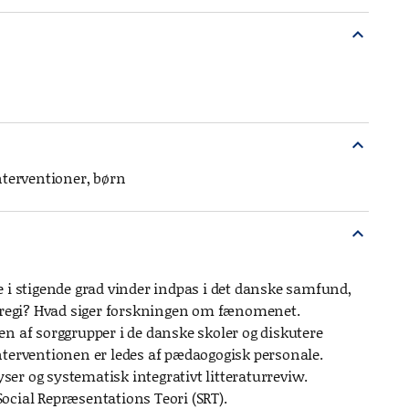
expand_more
expand_more
nterventioner, børn
expand_more
e i stigende grad vinder indpas i det danske samfund,
leregi? Hvad siger forskningen om fænomenet.
n af sorggrupper i de danske skoler og diskutere
 interventionen er ledes af pædaogogisk personale.
er og systematisk integrativt litteraturreviw.
ocial Repræsentations Teori (SRT).