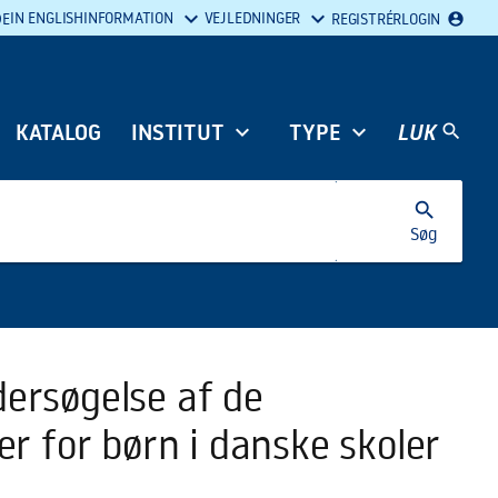
IN ENGLISH
INFORMATION
VEJLEDNINGER
REGISTRÉR
LOGIN
DE
account_circle
KATALOG
INSTITUT
TYPE
LUK
search
search
Søg
dersøgelse af de
r for børn i danske skoler