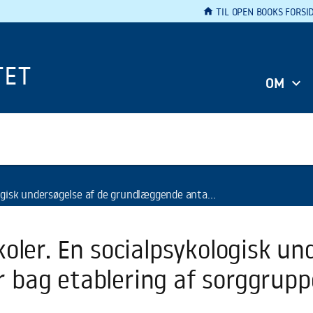
home
TIL OPEN BOOKS FORSI
TET
OM
æggende antagelser bag etablering af sorggrupper for børn i danske skoler
oler. En socialpsykologisk un
bag etablering af sorggruppe