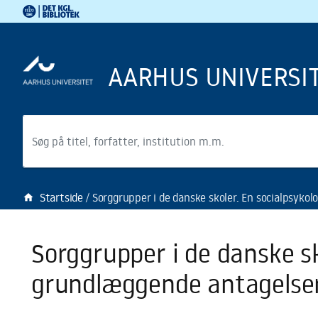
Det Kgl. Bibliotek
Gå til hovedindholdet
Gå til søgning
AARHUS UNIVERSI
Søg
Startside
Sorggrupper i de danske skoler. En socialpsykologisk undersøgelse af de grundl
home
Sorggrupper i de danske sk
grundlæggende antagelser 