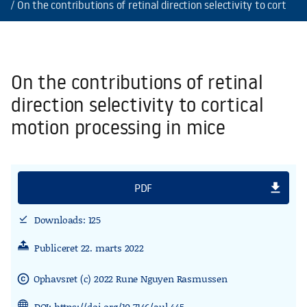
On the contributions of retinal direction selectivity to cortica
On the contributions of retinal
direction selectivity to cortical
motion processing in mice
file_download
PDF
Downloads: 125
download_done
Publiceret 22. marts 2022
Ophavsret (c) 2022 Rune Nguyen Rasmussen
copyright
DOI:
https://doi.org/10.7146/aul.445