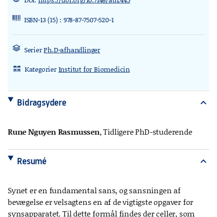
ISBN-13 (15) : 978-87-7507-520-1
Serier
Ph.D-afhandlinger
Kategorier
Institut for Biomedicin
rdl_stand_desk
Bidragsydere
expand_more
Rune Nguyen Rasmussen
, Tidligere PhD-studerende
Resumé
expand_more
Synet er en fundamental sans, og sansningen af
bevægelse er velsagtens en af de vigtigste opgaver for
synsapparatet. Til dette formål findes der celler, som