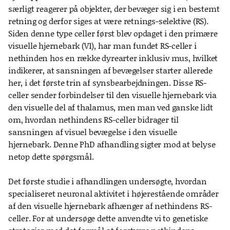
særligt reagerer på objekter, der bevæger sig i en bestemt
retning og derfor siges at være retnings-selektive (RS).
Siden denne type celler først blev opdaget i den primære
visuelle hjernebark (V1), har man fundet RS-celler i
nethinden hos en række dyrearter inklusiv mus, hvilket
indikerer, at sansningen af bevægelser starter allerede
her, i det første trin af synsbearbejdningen. Disse RS-
celler sender forbindelser til den visuelle hjernebark via
den visuelle del af thalamus, men man ved ganske lidt
om, hvordan nethindens RS-celler bidrager til
sansningen af visuel bevægelse i den visuelle
hjernebark. Denne PhD afhandling sigter mod at belyse
netop dette spørgsmål.
Det første studie i afhandlingen undersøgte, hvordan
specialiseret neuronal aktivitet i højerestående områder
af den visuelle hjernebark afhænger af nethindens RS-
celler. For at undersøge dette anvendte vi to genetiske