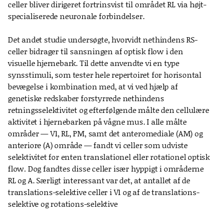
celler bliver dirigeret fortrinsvist til området RL via højt-
specialiserede neuronale forbindelser.
Det andet studie undersøgte, hvorvidt nethindens RS-
celler bidrager til sansningen af optisk flow i den
visuelle hjernebark. Til dette anvendte vi en type
synsstimuli, som tester hele repertoiret for horisontal
bevægelse i kombination med, at vi ved hjælp af
genetiske redskaber forstyrrede nethindens
retningsselektivitet og efterfølgende målte den cellulære
aktivitet i hjernebarken på vågne mus. I alle målte
områder — V1, RL, PM, samt det anteromediale (AM) og
anteriore (A) område — fandt vi celler som udviste
selektivitet for enten translationel eller rotationel optisk
flow. Dog fandtes disse celler især hyppigt i områderne
RL og A. Særligt interessant var det, at antallet af de
translations-selektive celler i V1 og af de translations-
selektive og rotations-selektive