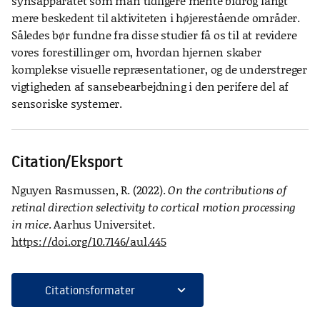
synsapparatet som man tidligere mente bidrog langt
mere beskedent til aktiviteten i højerestående områder.
Således bør fundne fra disse studier få os til at revidere
vores forestillinger om, hvordan hjernen skaber
komplekse visuelle repræsentationer, og de understreger
vigtigheden af sansebearbejdning i den perifere del af
sensoriske systemer.
Citation/Eksport
Nguyen Rasmussen, R. (2022).
On the contributions of
retinal direction selectivity to cortical motion processing
in mice
. Aarhus Universitet.
https://doi.org/10.7146/aul.445
expand_more
Citationsformater