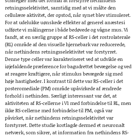
strategier med det formål at forstyrre nethindens
retningsselektivitet, samtidig med at vi målte den
cellulære aktivitet, der opstod, når synet blev stimuleret.
For at udelukke uønskede effekter af generel anæstesi
udførte vi målingerne i både bedøvede og vågne mus. Vi
fandt, at en særlig gruppe af RS-celler i det rostrolaterale
(RL) område af den visuelle hjernebark var reducerede,
når nethindens retningsselektivitet var forstyrret.
Denne type celler var karakteriseret ved at udvikle en
iøjefaldende præference for bagudrettet bevægelse og ved
at reagere kraftigere, når stimulus bevægede sig med
høje hastigheder. I kontrast til dette var RS-celler i det
posteromediale (PM) område upåvirkede af ændrede
forhold i nethinden. Særligt interessant var det, at
aktiviteten af RS-cellerne i V1 med forbindelse til RL, men
ikke RS-cellerne med forbindelse til PM, også var
påvirket, når nethindens retningsselektivitet var
forstyrret. Dette studie kortlagde dermed et neuronalt
netværk, som sikrer, at information fra nethindens RS-