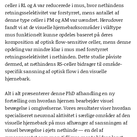
celler i RL og A var reducerede i mus, hvor nethindens
retningsselektivitet var forstyrret, mens antallet af
denne type celler i PM og AM var uændret. Herudover
fandt vi at de visuelle hjernebarksområder i vildtype
mus funktionelt kunne opdeles baseret på deres
komposition af optisk flow-sensitive celler, mens denne
opdeling var mindre klar i mus med forstyrret
retningsselektivitet i nethinden. Dette studie påviste
dermed, at nethindens RS-celler bidrager til område-
specifik sansning af optisk flow i den visuelle
hjernebark.
Alt i alt præsenterer denne PhD afhandling en ny
fortælling om hvordan hjernen bearbejder visuel
bevægelse i omgivelserne. Vores resultater viser hvordan
specialiseret neuronal aktivitet i særlige områder af den
visuelle hjernebark på mus afhænger af sansningen af
visuel bevægelse i øjets nethinde — en del af