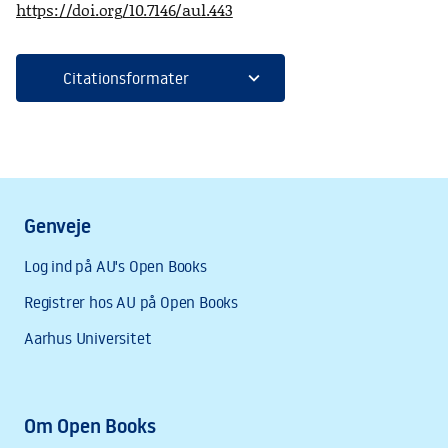
https://doi.org/10.7146/aul.443
expand_more
Citationsformater