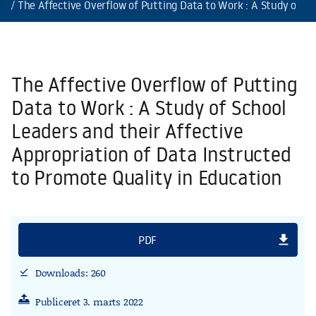
The Affective Overflow of Putting Data to Work : A Study of Sc
The Affective Overflow of Putting
Data to Work : A Study of School
Leaders and their Affective
Appropriation of Data Instructed
to Promote Quality in Education
file_download
PDF
Downloads: 260
download_done
Publiceret 3. marts 2022