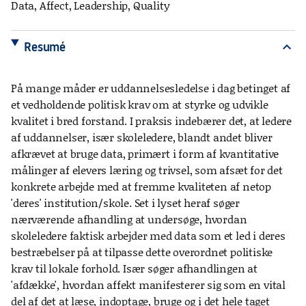
Data, Affect, Leadership, Quality
Resumé
expand_more
På mange måder er uddannelsesledelse i dag betinget af
et vedholdende politisk krav om at styrke og udvikle
kvalitet i bred forstand. I praksis indebærer det, at ledere
af uddannelser, især skoleledere, blandt andet bliver
afkrævet at bruge data, primært i form af kvantitative
målinger af elevers læring og trivsel, som afsæt for det
konkrete arbejde med at fremme kvaliteten af netop
'deres' institution/skole. Set i lyset heraf søger
nærværende afhandling at undersøge, hvordan
skoleledere faktisk arbejder med data som et led i deres
bestræbelser på at tilpasse dette overordnet politiske
krav til lokale forhold. Især søger afhandlingen at
'afdække', hvordan affekt manifesterer sig som en vital
del af det at læse, indoptage, bruge og i det hele taget