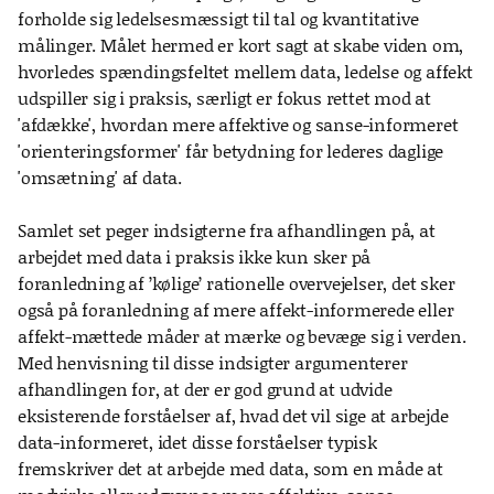
forholde sig ledelsesmæssigt til tal og kvantitative
målinger. Målet hermed er kort sagt at skabe viden om,
hvorledes spændingsfeltet mellem data, ledelse og affekt
udspiller sig i praksis, særligt er fokus rettet mod at
'afdække', hvordan mere affektive og sanse-informeret
'orienteringsformer' får betydning for lederes daglige
'omsætning' af data.
Samlet set peger indsigterne fra afhandlingen på, at
arbejdet med data i praksis ikke kun sker på
foranledning af ’kølige’ rationelle overvejelser, det sker
også på foranledning af mere affekt-informerede eller
affekt-mættede måder at mærke og bevæge sig i verden.
Med henvisning til disse indsigter argumenterer
afhandlingen for, at der er god grund at udvide
eksisterende forståelser af, hvad det vil sige at arbejde
data-informeret, idet disse forståelser typisk
fremskriver det at arbejde med data, som en måde at