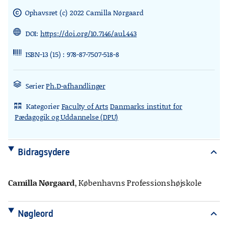
Ophavsret (c) 2022 Camilla Nørgaard
copyright
DOI:
https://doi.org/10.7146/aul.443
ISBN-13 (15) : 978-87-7507-518-8
Serier
Ph.D-afhandlinger
Kategorier
Faculty of Arts
Danmarks institut for
rdl_stand_desk
Pædagogik og Uddannelse (DPU)
Bidragsydere
expand_more
Camilla Nørgaard
, Københavns Professionshøjskole
Nøgleord
expand_more