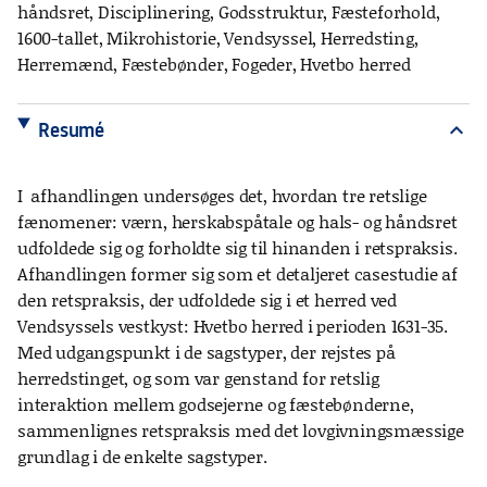
håndsret, Disciplinering, Godsstruktur, Fæsteforhold,
1600-tallet, Mikrohistorie, Vendsyssel, Herredsting,
Herremænd, Fæstebønder, Fogeder, Hvetbo herred
Resumé
expand_more
I afhandlingen undersøges det, hvordan tre retslige
fænomener: værn, herskabspåtale og hals- og håndsret
udfoldede sig og forholdte sig til hinanden i retspraksis.
Afhandlingen former sig som et detaljeret casestudie af
den retspraksis, der udfoldede sig i et herred ved
Vendsyssels vestkyst: Hvetbo herred i perioden 1631-35.
Med udgangspunkt i de sagstyper, der rejstes på
herredstinget, og som var genstand for retslig
interaktion mellem godsejerne og fæstebønderne,
sammenlignes retspraksis med det lovgivningsmæssige
grundlag i de enkelte sagstyper.