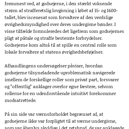
fremmest ved, at godsejerne, i den stærkt voksende
strøm af strafferetslig lovgivning i løbet af 15- og 1600-
tallet, blev iscenesat som forvaltere af den verdslige
øvrighedsmyndighed over deres undergivne bønder. I
visse tilfælde formuleredes det ligefrem som godsejernes
pligt at påtale og straffe bestemte forbrydelser.
Godsejerne kom altså til at spille en central rolle som
lokale forvaltere af statens øvrighedsbeføjelser.
Afhandlingens undersøgelser påviser, hvordan
godsejerne tilsyneladende uproblematisk navigerede
imellem de forskellige roller som privat part, forsvarer
og ”offentlig” anklager overfor egne fæstere, selvom
rollerne for en udenforstående intuitivt forekommer
modsatrettede.
På sin side var værnsforholdet begrænset af, at
godsejerne ikke var forpligtet til at værne undergivne,
som var åbenlys skyldige i det retsbrud, de var anklagede