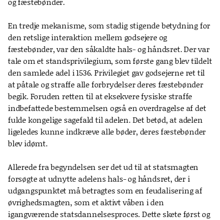
og fæstebønder.
En tredje mekanisme, som stadig stigende betydning for
den retslige interaktion mellem godsejere og
fæstebønder, var den såkaldte hals- og håndsret. Der var
tale om et standsprivilegium, som første gang blev tildelt
den samlede adel i 1536. Privilegiet gav godsejerne ret til
at påtale og straffe alle forbrydelser deres fæstebønder
begik. Foruden retten til at eksekvere fysiske straffe
indbefattede bestemmelsen også en overdragelse af det
fulde kongelige sagefald til adelen. Det betød, at adelen
ligeledes kunne indkræve alle bøder, deres fæstebønder
blev idømt.
Allerede fra begyndelsen ser det ud til at statsmagten
forsøgte at udnytte adelens hals- og håndsret, der i
udgangspunktet må betragtes som en feudalisering af
øvrighedsmagten, som et aktivt våben i den
igangværende statsdannelsesproces. Dette skete først og