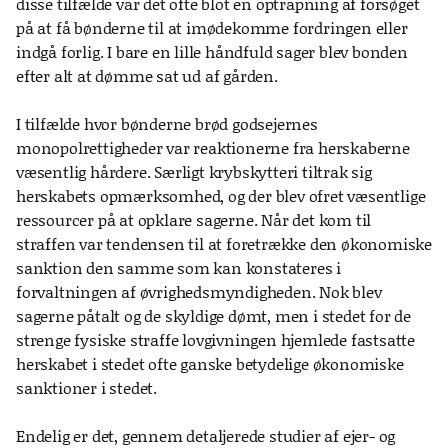
disse tilfælde var det ofte blot en optrapning af forsøget
på at få bønderne til at imødekomme fordringen eller
indgå forlig. I bare en lille håndfuld sager blev bonden
efter alt at dømme sat ud af gården.
I tilfælde hvor bønderne brød godsejernes
monopolrettigheder var reaktionerne fra herskaberne
væsentlig hårdere. Særligt krybskytteri tiltrak sig
herskabets opmærksomhed, og der blev ofret væsentlige
ressourcer på at opklare sagerne. Når det kom til
straffen var tendensen til at foretrække den økonomiske
sanktion den samme som kan konstateres i
forvaltningen af øvrighedsmyndigheden. Nok blev
sagerne påtalt og de skyldige dømt, men i stedet for de
strenge fysiske straffe lovgivningen hjemlede fastsatte
herskabet i stedet ofte ganske betydelige økonomiske
sanktioner i stedet.
Endelig er det, gennem detaljerede studier af ejer- og