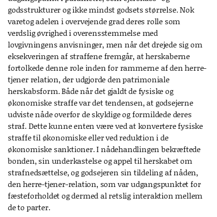
godsstrukturer og ikke mindst godsets størrelse. Nok
varetog adelen i overvejende grad deres rolle som
verdslig øvrighed i overensstemmelse med
lovgivningens anvisninger, men når det drejede sig om
eksekveringen af straffene fremgår, at herskaberne
fortolkede denne role inden for rammerne af den herre-
tjener relation, der udgjorde den patrimoniale
herskabsform. Både når det gjaldt de fysiske og
økonomiske straffe var det tendensen, at godsejerne
udviste nåde overfor de skyldige og formildede deres
straf. Dette kunne enten være ved at konvertere fysiske
straffe til økonomiske eller ved reduktion i de
økonomiske sanktioner. I nådehandlingen bekræftede
bonden, sin underkastelse og appel til herskabet om
strafnedsættelse, og godsejeren sin tildeling af nåden,
den herre-tjener-relation, som var udgangspunktet for
fæsteforholdet og dermed al retslig interaktion mellem
de to parter.