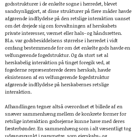
godsstrukturer i de enkelte sogne i herredet, blevet
sandsynliggjort, at disse strukturer på flere måder havde
afgørende indflydelse på den retslige interaktion uanset
om det drejede sig om forvaltningen af herskabets
private interesser, værnet eller hals- og håndsretten.
Bl.a. var godsbesiddelsens størrelse i herredet i vidt
omfang bestemmende for om det enkelte gods havde en
velfungerende fogedstruktur. Og da stort set al
herskabelig interaktion på tinget foregik ved, at
fogederne repræsenterede deres herskab, havde
eksistensen af en velfungerende fogedstruktur
afgørende indflydelse på herskabernes retslige
interaktion.
Afhandlingen tegner altså overordnet et billede af en
snæver sammenhæng mellem de konkrete former for
retslige interaktion godsejerne kunne have med deres
fæsterbønder. En sammenhæng som i alt væsentligt tog
udgangspunkt i parametre, som ejerskabs- og