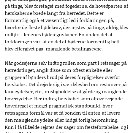
på tinge, blev foretaget med fogederne, da hovedparten af
herskaberne boede langt fra herredet. Dette er
formentlig også et væsentligt led i forklaringen på,
hvorfor de fleste bødekrav, der rejstes på tinge, aldrig blev
indført i lenenes bøderegnskaber. En anden del af
forklaringen var, at en del af bøderne formentlig helt
blev eftergivet pga. manglende betalingsevne.
Når godsejerne selv indtog rollen som part i retssager på
herredstinget, angik disse som oftest enkelte eller
grupper af bønders brud på deres forpligtelser overfor
herskabet. Det drejede sig i særdeleshed om restancer på
landeydelser, etc., misligholdelse af gårde og manglende
hoveriydelse. Her indtog herskabet som altovervejende
hovedregel et meget pragmatisk standpunkt, hvor
retssagens formål var at få bonden til enten at levere
den manglende ydelse eller indgå forlig heromkring.
Kun i få tilfælde rejstes der sager om fæstefortabelse, og i