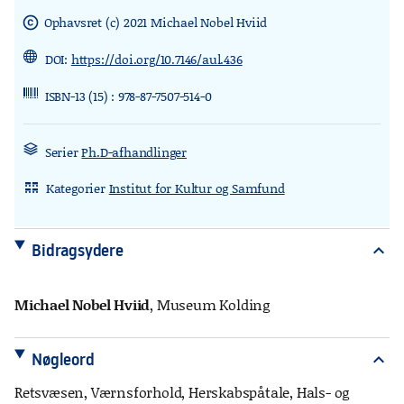
Ophavsret (c) 2021 Michael Nobel Hviid
copyright
DOI:
https://doi.org/10.7146/aul.436
ISBN-13 (15) : 978-87-7507-514-0
Serier
Ph.D-afhandlinger
Kategorier
Institut for Kultur og Samfund
rdl_stand_desk
Bidragsydere
expand_more
Michael Nobel Hviid
, Museum Kolding
Nøgleord
expand_more
Retsvæsen, Værnsforhold, Herskabspåtale, Hals- og