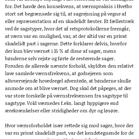
for. Det havde den konsekvens, at værnspraksis i Hvetbo
stort set begrænsede sig til, at sagrejsning på vegne af
eller repræsentation af en skadelidt fæster. Et fællestræk
ved de sagstyper, hvor det af retsprotokollerne fremgår,
at værn var en mulighed, var, at der altid var en privat
skadelidt part i sagerne. Dette forklarer delvis, hvorfor
der kun blev værnet i 15 % af disse af sager, mens
bønderne selv rejste og førte de resterende sager.
Foruden de allerede nævnte forhold, skyldtes den relativt
lave samlede værnsfrekvens, at godsejeren som
altovervejende hovedregel afventede, at bønderne skulle
anmode om at blive værnet. Dog skal det påpeges, at der
var store forskelle på værnsfrekvensen fra sagstype til
sagstype. Vold værnedes f.eks. langt hyppigere end
ærekrænkelser eller stridigheder om dyr og løsøre.
Hvor værnsforholdet især rettede sig mod sager, hvor der
var en privat skadelidt part, var det kendetegnende for de