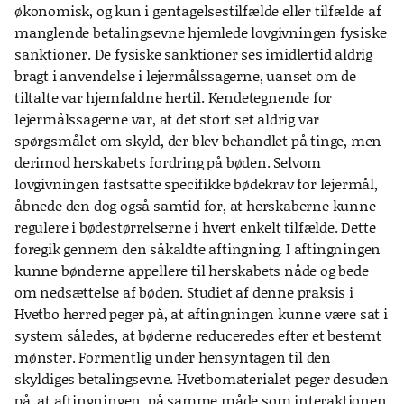
økonomisk, og kun i gentagelsestilfælde eller tilfælde af
manglende betalingsevne hjemlede lovgivningen fysiske
sanktioner. De fysiske sanktioner ses imidlertid aldrig
bragt i anvendelse i lejermålssagerne, uanset om de
tiltalte var hjemfaldne hertil. Kendetegnende for
lejermålssagerne var, at det stort set aldrig var
spørgsmålet om skyld, der blev behandlet på tinge, men
derimod herskabets fordring på bøden. Selvom
lovgivningen fastsatte specifikke bødekrav for lejermål,
åbnede den dog også samtid for, at herskaberne kunne
regulere i bødestørrelserne i hvert enkelt tilfælde. Dette
foregik gennem den såkaldte aftingning. I aftingningen
kunne bønderne appellere til herskabets nåde og bede
om nedsættelse af bøden. Studiet af denne praksis i
Hvetbo herred peger på, at aftingningen kunne være sat i
system således, at bøderne reduceredes efter et bestemt
mønster. Formentlig under hensyntagen til den
skyldiges betalingsevne. Hvetbomaterialet peger desuden
på, at aftingningen, på samme måde som interaktionen