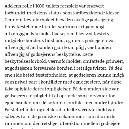
Adelens rolle i 1600-tallets retspleje var snævert
forbundet med dens status som jordbesiddende klasse.
Gennem fæsteforholdet blev den adelige godsejer og
hans fæstebonde bundet sammen i et gensidigt
afhængighedsforhold. Godsejeren blev ved fæstets
indgåelse bondens husbond, og mens godsejeren var
afhængig af, at bonden gjorde sin pligt, var bonden
afhængig af godsejerens beskyttelse. Dette
beskyttelsesforhold, værnsforholdet, omfattede primært,
at godsejeren forsvarede bonden i retslige tvister. På den
ene side betød fæsteforholdet, at godsejeren kunne indgå
som privat part i konflikter med egne fæstere, når disse
ikke opfyldte deres forpligtelser. På den anden side var
godsejeren forpligtet til at optræde som forsvarer for
egne bønder, når disse kom i konflikt med andre bønder.
Fæsteforholdet og det deraf afledte værnsforhold var
således to af de juridiske mekanismer, som dannede
rammen om den retslige interaktion mellem godsejere