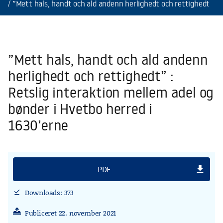
”Mett hals, handt och ald andenn herlighedt och rettighedt” : 
”Mett hals, handt och ald andenn
herlighedt och rettighedt” :
Retslig interaktion mellem adel og
bønder i Hvetbo herred i
1630’erne
file_download
PDF
Downloads: 373
download_done
Publiceret 22. november 2021