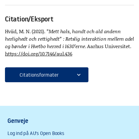
Citation/Eksport
Hviid, M. N. (2021).
”Mett hals, handt och ald andenn
herlighedt och rettighedt” : Retslig interaktion mellem adel
og bønder i Hvetbo herred i 1630’erne
. Aarhus Universitet.
https://doi.org/10.7146/aul.436
expand_more
Citationsformater