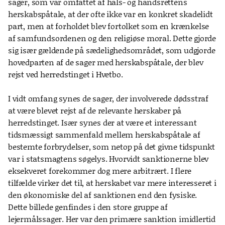
sager, som var omfattet af hals- og håndsrettens
herskabspåtale, at der ofte ikke var en konkret skadelidt
part, men at forholdet blev fortolket som en krænkelse
af samfundsordenen og den religiøse moral. Dette gjorde
sig især gældende på sædelighedsområdet, som udgjorde
hovedparten af de sager med herskabspåtale, der blev
rejst ved herredstinget i Hvetbo.
I vidt omfang synes de sager, der involverede dødsstraf
at være blevet rejst af de relevante herskaber på
herredstinget. Især synes der at være et interessant
tidsmæssigt sammenfald mellem herskabspåtale af
bestemte forbrydelser, som netop på det givne tidspunkt
var i statsmagtens søgelys. Hvorvidt sanktionerne blev
eksekveret forekommer dog mere arbitrært. I flere
tilfælde virker det til, at herskabet var mere interesseret i
den økonomiske del af sanktionen end den fysiske.
Dette billede genfindes i den store gruppe af
lejermålssager. Her var den primære sanktion imidlertid