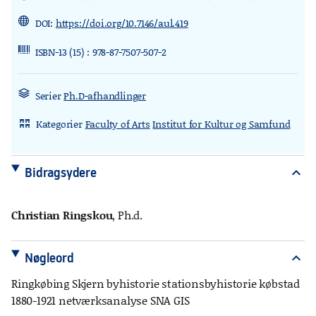
DOI:
https://doi.org/10.7146/aul.419
ISBN-13 (15) : 978-87-7507-507-2
Serier
Ph.D-afhandlinger
Kategorier
Faculty of Arts
Institut for Kultur og Samfund
rdl_stand_desk
Bidragsydere
expand_more
Christian Ringskou
, Ph.d.
Nøgleord
expand_more
Ringkøbing Skjern byhistorie stationsbyhistorie købstad
1880-1921 netværksanalyse SNA GIS