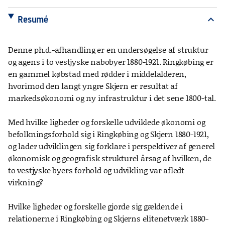
Resumé
expand_more
Denne ph.d.-afhandling er en undersøgelse af struktur
og agens i to vestjyske nabobyer 1880-1921. Ringkøbing er
en gammel købstad med rødder i middelalderen,
hvorimod den langt yngre Skjern er resultat af
markedsøkonomi og ny infrastruktur i det sene 1800-tal.
Med hvilke ligheder og forskelle udviklede økonomi og
befolkningsforhold sig i Ringkøbing og Skjern 1880-1921,
og lader udviklingen sig forklare i perspektiver af generel
økonomisk og geografisk strukturel årsag af hvilken, de
to vestjyske byers forhold og udvikling var afledt
virkning?
Hvilke ligheder og forskelle gjorde sig gældende i
relationerne i Ringkøbing og Skjerns elitenetværk 1880-