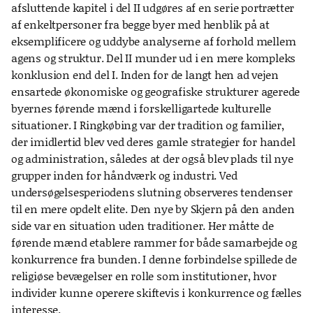
afsluttende kapitel i del II udgøres af en serie portrætter
af enkeltpersoner fra begge byer med henblik på at
eksemplificere og uddybe analyserne af forhold mellem
agens og struktur. Del II munder ud i en mere kompleks
konklusion end del I. Inden for de langt hen ad vejen
ensartede økonomiske og geografiske strukturer agerede
byernes førende mænd i forskelligartede kulturelle
situationer. I Ringkøbing var der tradition og familier,
der imidlertid blev ved deres gamle strategier for handel
og administration, således at der også blev plads til nye
grupper inden for håndværk og industri. Ved
undersøgelsesperiodens slutning observeres tendenser
til en mere opdelt elite. Den nye by Skjern på den anden
side var en situation uden traditioner. Her måtte de
førende mænd etablere rammer for både samarbejde og
konkurrence fra bunden. I denne forbindelse spillede de
religiøse bevægelser en rolle som institutioner, hvor
individer kunne operere skiftevis i konkurrence og fælles
interesse.