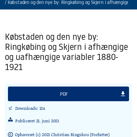
Købstaden og den nye by: Ringkøbing og Skjern i afhængige og
Købstaden og den nye by:
Ringkøbing og Skjern i afhængige
og uafhængige variabler 1880-
1921
file_download
PDF
Downloads: 124
download_done
Publiceret 21. juni 2021
Ophavsret (c) 2021 Christian Ringskou (Forfatter)
copyright