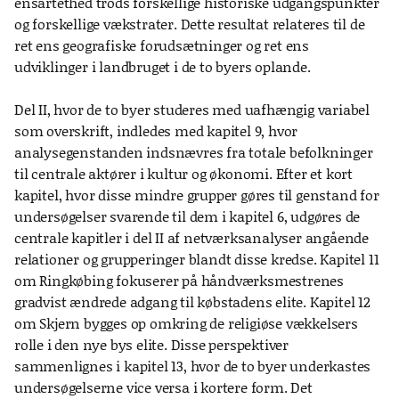
ensartethed trods forskellige historiske udgangspunkter
og forskellige vækstrater. Dette resultat relateres til de
ret ens geografiske forudsætninger og ret ens
udviklinger i landbruget i de to byers oplande.
Del II, hvor de to byer studeres med uafhængig variabel
som overskrift, indledes med kapitel 9, hvor
analysegenstanden indsnævres fra totale befolkninger
til centrale aktører i kultur og økonomi. Efter et kort
kapitel, hvor disse mindre grupper gøres til genstand for
undersøgelser svarende til dem i kapitel 6, udgøres de
centrale kapitler i del II af netværksanalyser angående
relationer og grupperinger blandt disse kredse. Kapitel 11
om Ringkøbing fokuserer på håndværksmestrenes
gradvist ændrede adgang til købstadens elite. Kapitel 12
om Skjern bygges op omkring de religiøse vækkelsers
rolle i den nye bys elite. Disse perspektiver
sammenlignes i kapitel 13, hvor de to byer underkastes
undersøgelserne vice versa i kortere form. Det