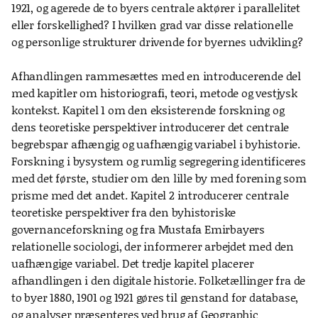
1921, og agerede de to byers centrale aktører i parallelitet
eller forskellighed? I hvilken grad var disse relationelle
og personlige strukturer drivende for byernes udvikling?
Afhandlingen rammesættes med en introducerende del
med kapitler om historiografi, teori, metode og vestjysk
kontekst. Kapitel 1 om den eksisterende forskning og
dens teoretiske perspektiver introducerer det centrale
begrebspar afhængig og uafhængig variabel i byhistorie.
Forskning i bysystem og rumlig segregering identificeres
med det første, studier om den lille by med forening som
prisme med det andet. Kapitel 2 introducerer centrale
teoretiske perspektiver fra den byhistoriske
governanceforskning og fra Mustafa Emirbayers
relationelle sociologi, der informerer arbejdet med den
uafhængige variabel. Det tredje kapitel placerer
afhandlingen i den digitale historie. Folketællinger fra de
to byer 1880, 1901 og 1921 gøres til genstand for database,
og analyser præsenteres ved brug af Geographic