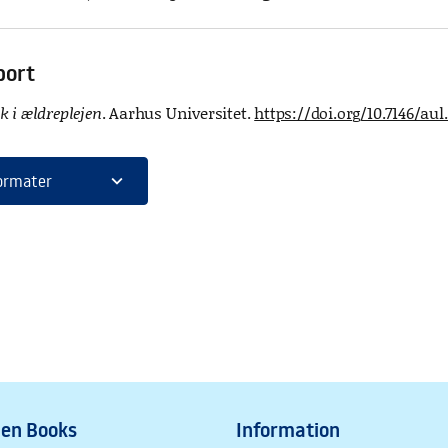
port
ik i ældreplejen
. Aarhus Universitet.
https://doi.org/10.7146/aul.
expand_more
ormater