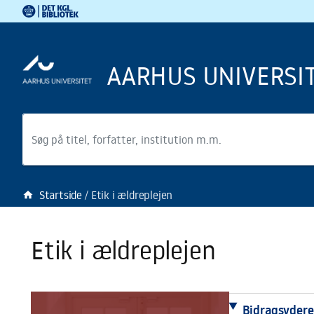
Det Kgl. Bibliotek
Gå til hovedindholdet
Gå til søgning
AARHUS UNIVERSI
Søg
Startside
Etik i ældreplejen
home
Etik i ældreplejen
Bidragsydere