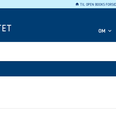
home
TIL OPEN BOOKS FORSI
TET
OM