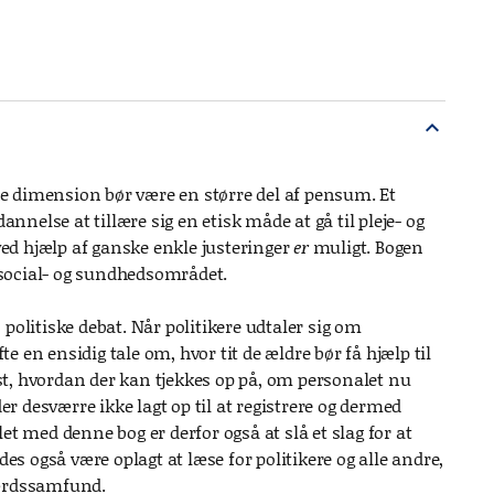
expand_more
e dimension bør være en større del af pensum. Et
else at tillære sig en etisk måde at gå til pleje- og
ved hjælp af ganske enkle justeringer
er
muligt. Bogen
 social- og sundhedsområdet.
n politiske debat. Når politikere udtaler sig om
 en ensidig tale om, hvor tit de ældre bør få hjælp til
t, hvordan der kan tjekkes op på, om personalet nu
er desværre ikke lagt op til at registrere og dermed
t med denne bog er derfor også at slå et slag for at
es også være oplagt at læse for politikere og alle andre,
færdssamfund.