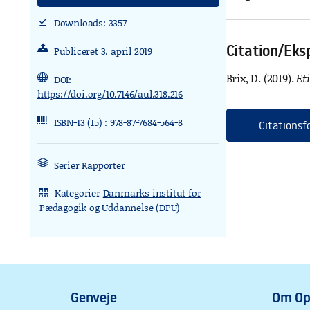
Downloads: 3357
download_done
Citation/Eks
Publiceret 3. april 2019
Brix, D. (2019).
Et
DOI:
https://doi.org/10.7146/aul.318.216
ISBN-13 (15) : 978-87-7684-564-8
Citationsf
Serier
Rapporter
Kategorier
Danmarks institut for
rdl_stand_desk
Pædagogik og Uddannelse (DPU)