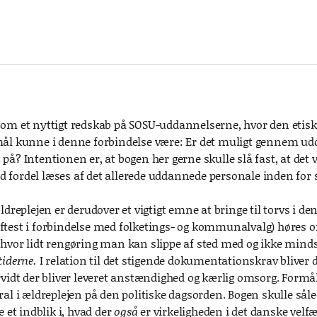
om et nyttigt redskab på SOSU-uddannelserne, hvor den etisk
ål kunne i denne forbindelse være: Er det muligt gennem uddann
på? Intentionen er, at bogen her gerne skulle slå fast, at det 
 fordel læses af det allerede uddannede personale inden for
ldreplejen er derudover et vigtigt emne at bringe til torvs i de
test i forbindelse med folketings- og kommunalvalg) høres ofte
hvor lidt rengøring man kan slippe af sted med og ikke minds
tiderne.
I relation til det stigende dokumentationskrav bliver d
rvidt der bliver leveret anstændighed og kærlig omsorg. Formåle
al i ældreplejen på den politiske dagsorden. Bogen skulle såled
e et indblik i, hvad der
også
er virkeligheden i det danske vel