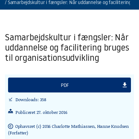
Samarbejdskultur i fængsler: Når uddannelse og facilitering bru
Samarbejdskultur i fængsler: Når
uddannelse og facilitering bruges
til organisationsudvikling
file_download
PDF
Downloads: 358
download_done
Publiceret 27. oktober 2016
Ophavsret (c) 2016 Charlotte Mathiassen, Hanne Knudsen
copyright
(Forfatter)