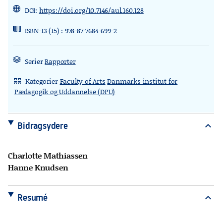
DOI:
https://doi.org/10.7146/aul.160.128
ISBN-13 (15) : 978-87-7684-699-2
Serier
Rapporter
Kategorier
Faculty of Arts
Danmarks institut for
rdl_stand_desk
Pædagogik og Uddannelse (DPU)
Bidragsydere
expand_more
Charlotte Mathiassen
Hanne Knudsen
Resumé
expand_more