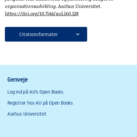
organisationsudvikling
. Aarhus Universitet.
https://doi.org/10.7146/aul.160.128
expand_more
Citationsformater