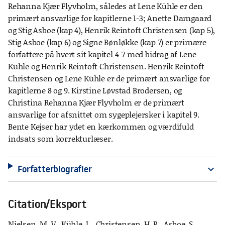
Rehanna Kjær Flyvholm, således at Lene Kühle er den
primært ansvarlige for kapitlerne 1-3; Anette Damgaard
og Stig Asboe (kap 4), Henrik Reintoft Christensen (kap 5),
Stig Asboe (kap 6) og Signe Bønløkke (kap 7) er primære
forfattere på hvert sit kapitel 4-7 med bidrag af Lene
Kühle og Henrik Reintoft Christensen. Henrik Reintoft
Christensen og Lene Kühle er de primært ansvarlige for
kapitlerne 8 og 9. Kirstine Løvstad Brodersen, og
Christina Rehanna Kjær Flyvholm er de primært
ansvarlige for afsnittet om sygeplejersker i kapitel 9.
Bente Kejser har ydet en kærkommen og værdifuld
indsats som korrekturlæser.
Forfatterbiografier
expand_more
Citation/Eksport
Nielsen, M. V., Kühle, L., Christensen, H. R., Asboe, S.,