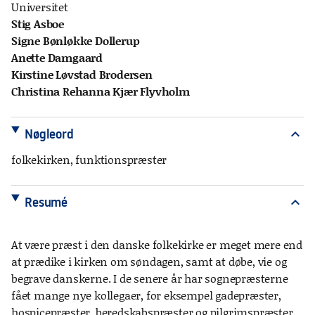
Universitet
Stig Asboe
Signe Bønløkke Dollerup
Anette Damgaard
Kirstine Løvstad Brodersen
Christina Rehanna Kjær Flyvholm
Nøgleord
expand_more
folkekirken, funktionspræster
Resumé
expand_more
At være præst i den danske folkekirke er meget mere end
at prædike i kirken om søndagen, samt at døbe, vie og
begrave danskerne. I de senere år har sognepræsterne
fået mange nye kollegaer, for eksempel gadepræster,
hospicepræster, beredskabspræster og pilgrimspræster.