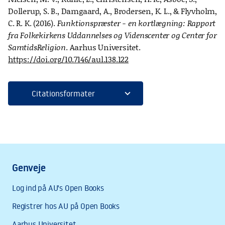
Dollerup, S. B., Damgaard, A., Brodersen, K. L., & Flyvholm,
C. R. K. (2016).
Funktionspræster - en kortlægning: Rapport
fra Folkekirkens Uddannelses og Videnscenter og Center for
SamtidsReligion
. Aarhus Universitet.
https://doi.org/10.7146/aul.138.122
expand_more
Citationsformater