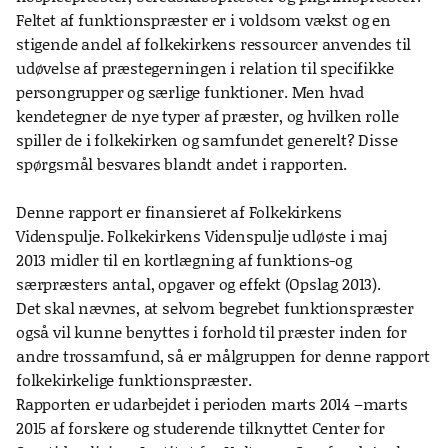
Feltet af funktionspræster er i voldsom vækst og en
stigende andel af folkekirkens ressourcer anvendes til
udøvelse af præstegerningen i relation til specifikke
persongrupper og særlige funktioner. Men hvad
kendetegner de nye typer af præster, og hvilken rolle
spiller de i folkekirken og samfundet generelt? Disse
spørgsmål besvares blandt andet i rapporten.
Denne rapport er finansieret af Folkekirkens
Videnspulje. Folkekirkens Videnspulje udløste i maj
2013 midler til en kortlægning af funktions-og
særpræsters antal, opgaver og effekt (Opslag 2013).
Det skal nævnes, at selvom begrebet funktionspræster
også vil kunne benyttes i forhold til præster inden for
andre trossamfund, så er målgruppen for denne rapport
folkekirkelige funktionspræster.
Rapporten er udarbejdet i perioden marts 2014 –marts
2015 af forskere og studerende tilknyttet Center for