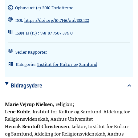
Ophavsret (c) 2016 Forfatterne
copyright
DOI:
https://doi.org/10.7146/aul.138.122
ISBN-13 (15) : 978-87-7507-374-0
Serier
Rapporter
Kategorier
Institut for Kultur og Samfund
rdl_stand_desk
Bidragsydere
expand_more
Marie Vejrup Nielsen
, religion;
Lene Kühle
, Institut for Kultur og Samfund, Afdeling for
Religionsvidenskab, Aarhus Universitet
Henrik Reintoft Christensen
, Lektor, Institut for Kultur
og Samfund, Afdeling for Religionsvidenskab, Aarhus