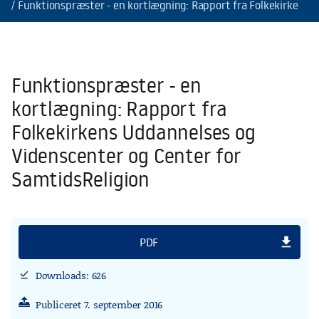
Funktionspræster - en kortlægning: Rapport fra Folkekirkens U
Funktionspræster - en
kortlægning: Rapport fra
Folkekirkens Uddannelses og
Videnscenter og Center for
SamtidsReligion
file_download
PDF
Downloads: 626
download_done
Publiceret 7. september 2016