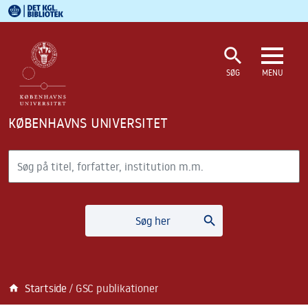
Det Kgl. Bibliotek
Gå til hovedindholdet
Gå til søgning
search
SØG
MENU
KØBENHAVNS UNIVERSITET
Søg
search
Søg her
Startside
GSC publikationer
home