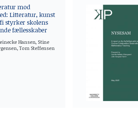
teratur mod
: Litteratur, kunst
ofi styrker skolens
ende fællesskaber
einecke Hansen, Stine
rgensen, Tom Steffensen