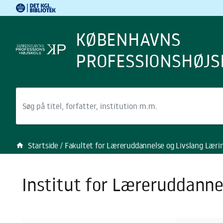
Det Kgl. Bibliotek
Gå til hovedindholdet
Gå til søgning
KØBENHAVNS
PROFESSIONSHØJS
Søg
Startside
Fakultet for Læreruddannelse og Livslang Læri
home
Institut for Læreruddanne