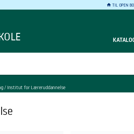
home
TIL OPEN BO
KOLE
KATALO
ng
Institut for Læreruddannelse
lse