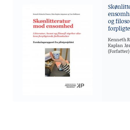
Skønlit
ensomhed
og filos
forpligt
Kenneth R
Kaplan Jø
(Forfatter)