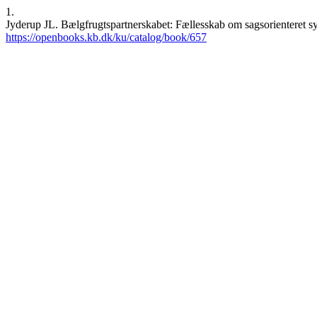
1.
Jyderup JL. Bælgfrugtspartnerskabet: Fællesskab om sagsorienteret s
https://openbooks.kb.dk/ku/catalog/book/657