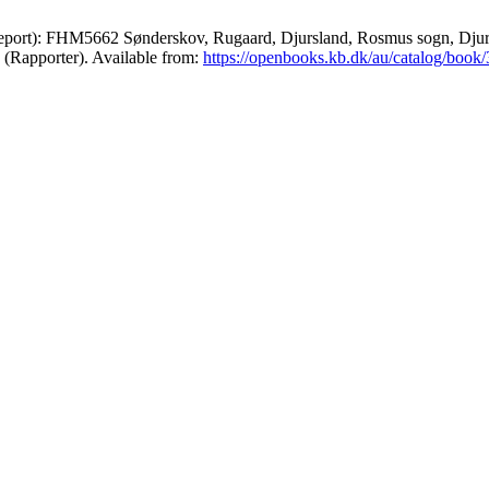
port): FHM5662 Sønderskov, Rugaard, Djursland, Rosmus sogn, Djurs Sø
. (Rapporter). Available from:
https://openbooks.kb.dk/au/catalog/book