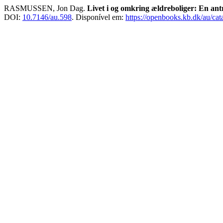
RASMUSSEN, Jon Dag.
Livet i og omkring ældreboliger: En an
DOI:
10.7146/au.598
. Disponível em:
https://openbooks.kb.dk/au/ca