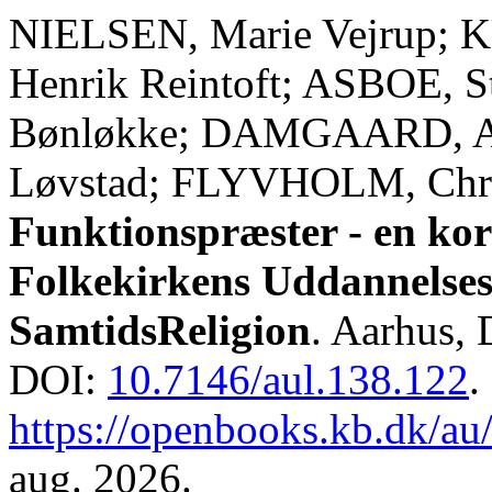
NIELSEN, Marie Vejrup;
Henrik Reintoft; ASBOE, 
Bønløkke; DAMGAARD, An
Løvstad; FLYVHOLM, Chris
Funktionspræster - en ko
Folkekirkens Uddannelses 
SamtidsReligion
. Aarhus, 
DOI:
10.7146/aul.138.122
.
https://openbooks.kb.dk/au
aug. 2026.